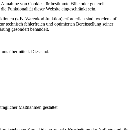
ie Annahme von Cookies für bestimmte Fälle oder generell
e Funktionalität dieser Website eingeschränkt sein.
tionen (z.B. Warenkorbfunktion) erforderlich sind, werden auf
r technisch fehlerfreien und optimierten Bereitstellung seiner
lärung gesondert behandelt.
uns übermittelt. Dies sind:
rtraglicher Maßnahmen gestattet.
t angegebenen Kontaktdaten zwecks Bearbeitung der Anfrage und für